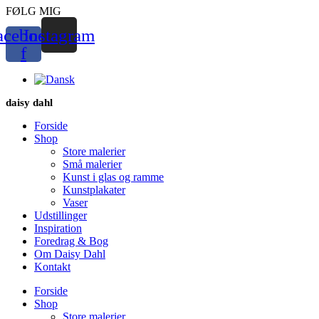
Videre
FØLG MIG
til
acebook-
Instagram
indhold
f
daisy dahl
Forside
Shop
Store malerier
Små malerier
Kunst i glas og ramme
Kunstplakater
Vaser
Udstillinger
Inspiration
Foredrag & Bog
Om Daisy Dahl
Kontakt
Forside
Shop
Store malerier