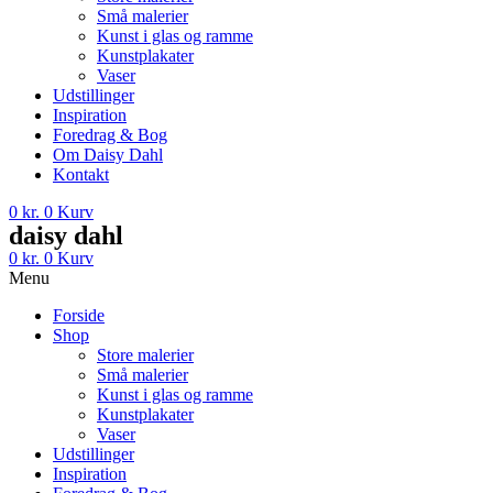
Små malerier
Kunst i glas og ramme
Kunstplakater
Vaser
Udstillinger
Inspiration
Foredrag & Bog
Om Daisy Dahl
Kontakt
0
kr.
0
Kurv
daisy dahl
0
kr.
0
Kurv
Menu
Forside
Shop
Store malerier
Små malerier
Kunst i glas og ramme
Kunstplakater
Vaser
Udstillinger
Inspiration