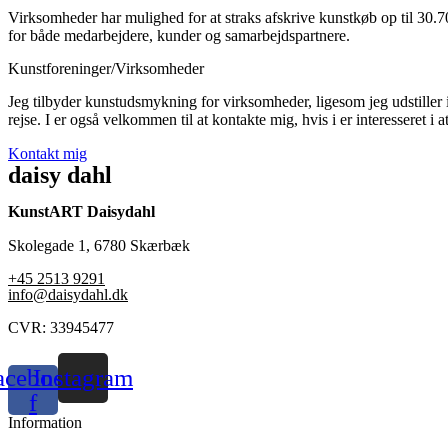
Virksomheder har mulighed for at straks afskrive kunstkøb op til 30.70
for både medarbejdere, kunder og samarbejdspartnere.
Kunstforeninger/Virksomheder
Jeg tilbyder kunstudsmykning for virksomheder, ligesom jeg udstiller 
rejse. I er også velkommen til at kontakte mig, hvis i er interesseret 
Kontakt mig
daisy dahl
KunstART Daisydahl
Skolegade 1, 6780 Skærbæk
+45 2513 9291
info@daisydahl.dk
CVR: 33945477
acebook-
Instagram
f
Information