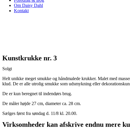
Foredrag & Bog
Om Daisy Dahl
Kontakt
Kunstkrukke nr. 3
Solgt
Helt unikke meget smukke og håndmalede krukker. Malet med masser af 
klud. De er alle utrolig smukke som udsmykning eller dekorationskuns
De er kun beregnet til indendørs brug.
De måler højde 27 cm, diameter ca. 28 cm.
Sælges først fra søndag d. 11/8 kl. 20.00.
Virksomheder kan afskrive endnu mere ku