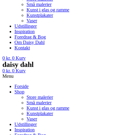
Små malerier
Kunst i glas og ramme
Kunstplakater
Vaser
Udstillinger
Inspiration
Foredrag & Bog
Om Daisy Dahl
Kontakt
0
kr.
0
Kurv
daisy dahl
0
kr.
0
Kurv
Menu
Forside
Shop
Store malerier
Små malerier
Kunst i glas og ramme
Kunstplakater
Vaser
Udstillinger
Inspiration