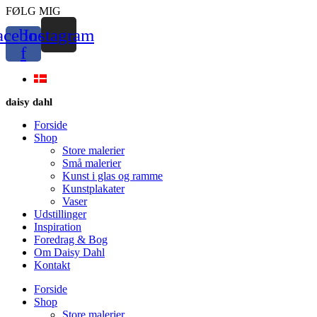
Videre
FØLG MIG
til
acebook-
Instagram
indhold
f
daisy dahl
Forside
Shop
Store malerier
Små malerier
Kunst i glas og ramme
Kunstplakater
Vaser
Udstillinger
Inspiration
Foredrag & Bog
Om Daisy Dahl
Kontakt
Forside
Shop
Store malerier