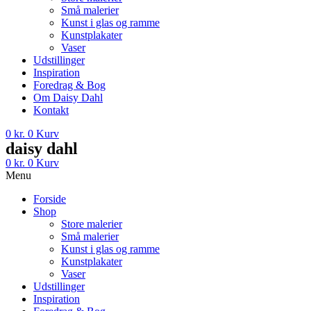
Små malerier
Kunst i glas og ramme
Kunstplakater
Vaser
Udstillinger
Inspiration
Foredrag & Bog
Om Daisy Dahl
Kontakt
0
kr.
0
Kurv
daisy dahl
0
kr.
0
Kurv
Menu
Forside
Shop
Store malerier
Små malerier
Kunst i glas og ramme
Kunstplakater
Vaser
Udstillinger
Inspiration