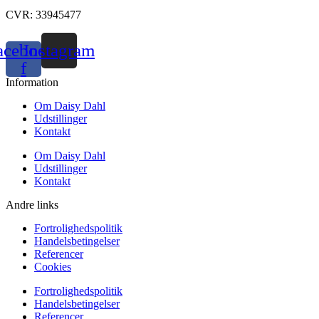
CVR: 33945477
acebook-
Instagram
f
Information
Om Daisy Dahl
Udstillinger
Kontakt
Om Daisy Dahl
Udstillinger
Kontakt
Andre links
Fortrolighedspolitik
Handelsbetingelser
Referencer
Cookies
Fortrolighedspolitik
Handelsbetingelser
Referencer