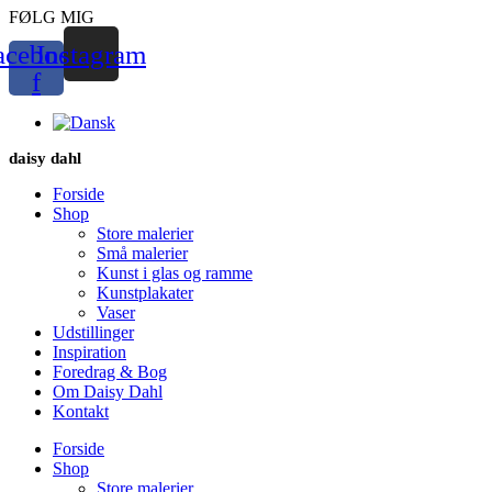
Videre
FØLG MIG
til
acebook-
Instagram
indhold
f
daisy dahl
Forside
Shop
Store malerier
Små malerier
Kunst i glas og ramme
Kunstplakater
Vaser
Udstillinger
Inspiration
Foredrag & Bog
Om Daisy Dahl
Kontakt
Forside
Shop
Store malerier